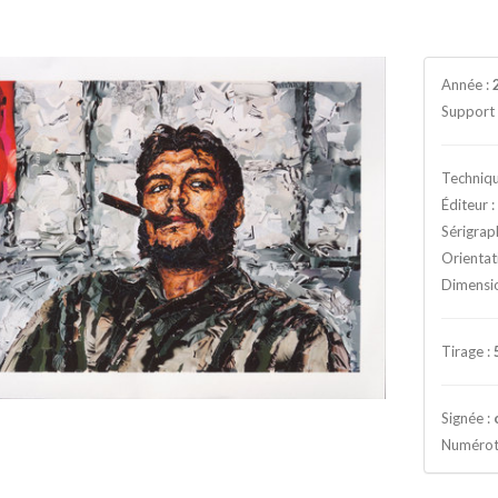
Année :
Support 
Techniqu
Éditeur 
Sérigrap
Orientat
Dimensi
Tirage :
Signée :
Numérot