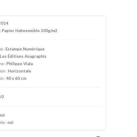
2014
:
Papier Hahnemühle 300g/m2
e :
Estampe Numérique
:
Les Éditions Anagraphis
he :
Philippe Viala
ion :
Horizontale
on :
40 x 60 cm
50
oui
ée :
oui