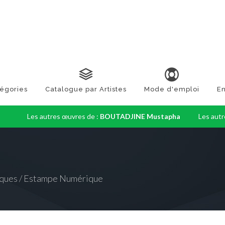
tégories
Catalogue par Artistes
Mode d'emploi
En
Les autres œuvres de :
BOUTADJINE Mustapha
Les autr
ques / Estampe Numérique