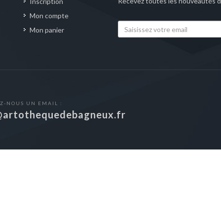
Recevez toutes les nouveautés de
Inscription
Mon compte
Mon panier
Z-NOUS UN EMAIL :
@artothequedebagneux.fr
Bagneux™ par La Sérithèque
- Tous droits réservés | © Numerium - Ver