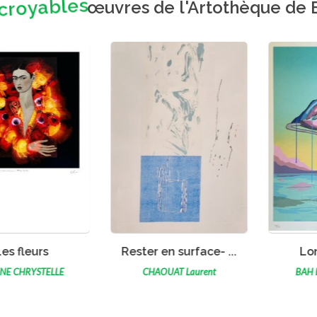
ncroyables
œuvres de l'Artothèque de
OIR L'ŒUVRE
VOIR L'ŒUVRE
VO
 en surface- ...
Long Chemin
O Sol 
OUAT Laurent
BAH BELLA (BELLUS)