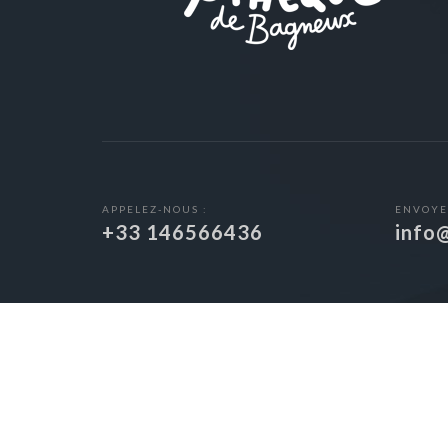
APPELEZ-NOUS :
ENVOYE
+33 146566436
info
© 2018 -
Artothèque de 