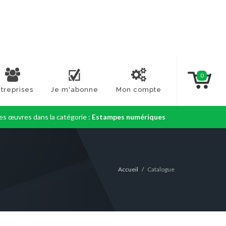
0
treprises
Je m'abonne
Mon compte
es œuvres dans la catégorie :
Estampes numériques
Accueil
Catalogue