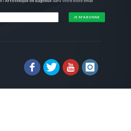
 l'
Artothèque de Bagneux
dans votre boîte email
JE M'ABONNE
sion 1.0 |
Mentions légales