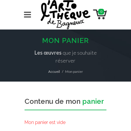
0
MON PANIER
Les œuvres
que je souhaite
réserver
Accueil
Mon panier
Contenu de mon
panier
Mon panier est vide