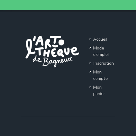
Accueil
Mode
d'emploi
Inscription
Mon
compte
Mon
panier