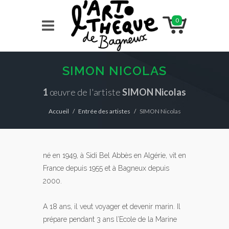
0
SIMON NICOLAS
1
œuvre de l'artiste
SIMON Nicolas
Accueil
Entrée des artistes
SIMON Nicolas
né en 1949, à Sidi Bel Abbès en Algérie, vit en
France depuis 1955 et à Bagneux depuis
2000.
A 18 ans, il veut voyager et devenir marin. Il
prépare pendant 3 ans l’Ecole de la Marine