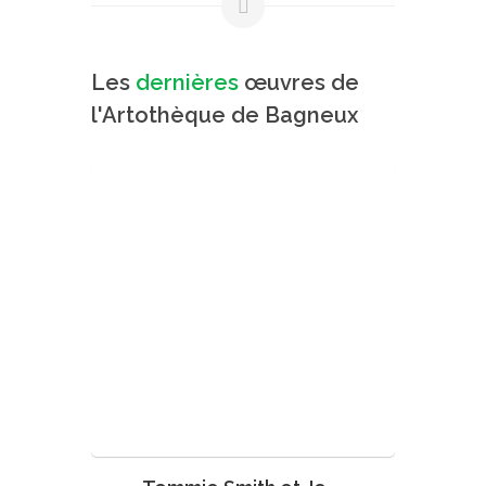
Les
dernières
œuvres de
l'Artothèque de Bagneux
VOIR L'ŒUVRE