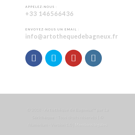
APPELEZ-NOUS :
+33 146566436
ENVOYEZ-NOUS UN EMAIL :
info@artothequedebagneux.fr
© 2018 -
Artothèque de Bagneux™ par La
Sérithèque
- Tous droits réservés | ©
Numerium - Version 1.0 |
Mentions légales