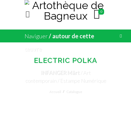
0
Naviguer
/ autour de cette
œuvre
ELECTRIC POLKA
INFANGER Märt
/ Art
contemporain / Estampe Numérique
Accueil
Catalogue