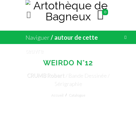
0
Naviguer
/ autour de cette
œuvre
WEIRDO N°12
CRUMB Robert
/ Bande Dessinée /
Sérigraphie
Accueil
Catalogue