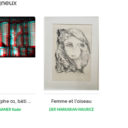
gneux
IR L'ŒUVRE
VOIR L'ŒUVRE
VO
he 01, bâti ...
Femme et l'oiseau
Tommie 
NAMER Kader
DER MARKARIAN MAURICE
BOUTAD