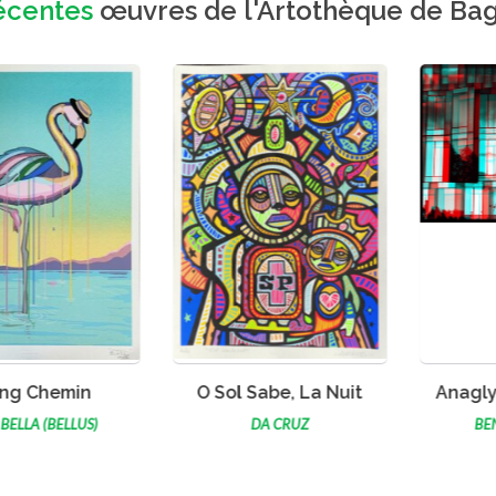
écentes
œuvres de l'Artothèque de Ba
OIR L'ŒUVRE
VOIR L'ŒUVRE
VO
ng Chemin
O Sol Sabe, La Nuit
Anaglyp
BELLA (BELLUS)
DA CRUZ
BE