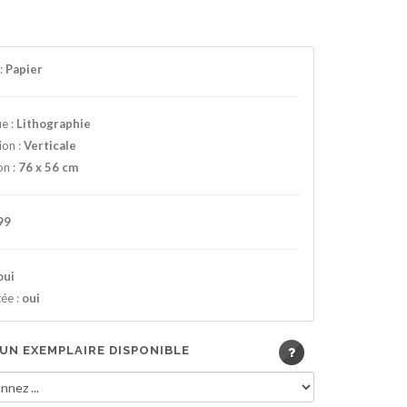
:
Papier
e :
Lithographie
ion :
Verticale
on :
76 x 56 cm
99
oui
ée :
oui
 UN EXEMPLAIRE DISPONIBLE