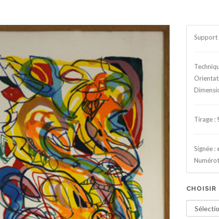
Support 
Techniqu
Orientat
Dimensi
Tirage :
Signée :
Numérot
CHOISIR