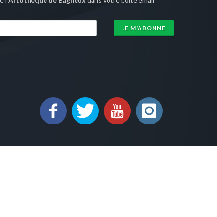
 l'
Artothèque de Bagneux
dans votre boîte email
JE M'ABONNE
sion 1.0 |
Mentions légales