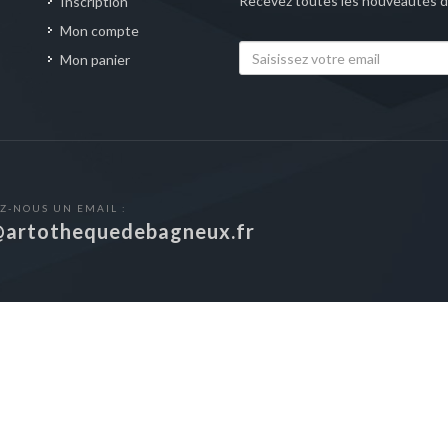
Recevez toutes les nouveautés de
Inscription
Mon compte
Mon panier
Z-NOUS UN EMAIL :
@artothequedebagneux.fr
Bagneux™ par La Sérithèque
- Tous droits réservés | © Numerium - Ver