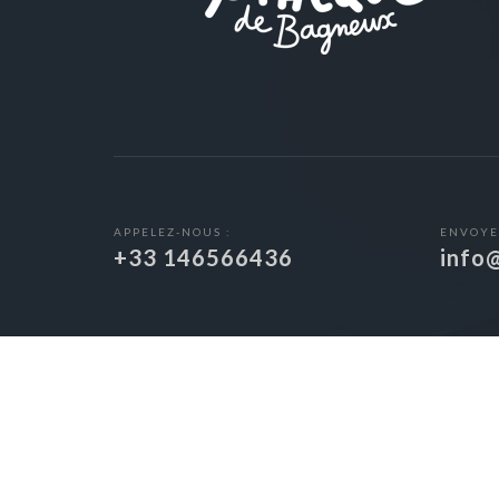
APPELEZ-NOUS :
ENVOYE
+33 146566436
info
© 2018 -
Artothèque de 