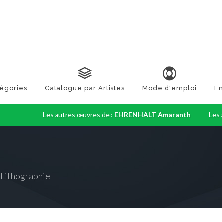
tégories
Catalogue par Artistes
Mode d'emploi
En
Les autres œuvres de :
EHRENHALT Amaranth
Les 
 Lithographie