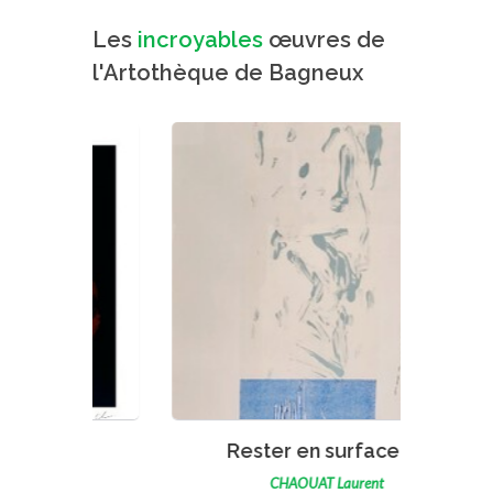
Les
incroyables
œuvres de
l'Artothèque de Bagneux
VOIR L'ŒUVRE
Rester en surface- ...
CHAOUAT Laurent