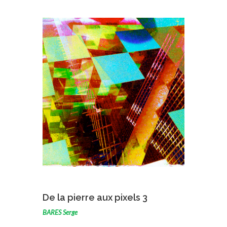
VOIR L'ŒUVRE
De la pierre aux pixels 3
BARES Serge