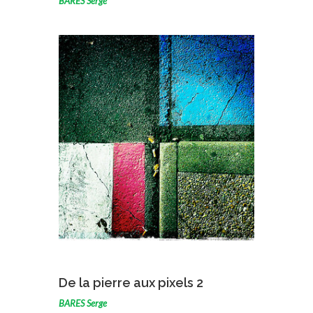
BARES Serge
VOIR L'ŒUVRE
De la pierre aux pixels 2
BARES Serge