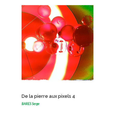
VOIR L'ŒUVRE
De la pierre aux pixels 4
BARES Serge