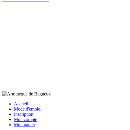
COMMENT EMPRUNTER ?
ENTREPRISES
OFFRE AUX PROFESSIONNELS
PARTICULIERS
INSCRIPTION PARTICULIERS
MON COMPTE
ACCÉDER À MON ESPACE
Accueil
Mode d'emploi
Inscription
Mon compte
Mon panier