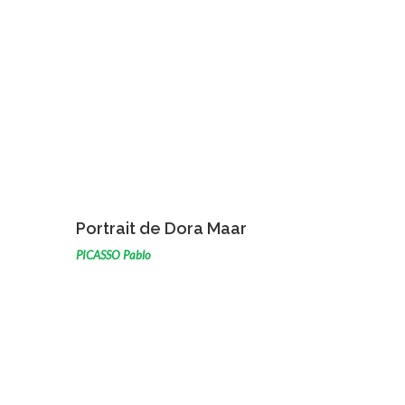
VOIR L'ŒUVRE
Portrait de Dora Maar
PICASSO Pablo