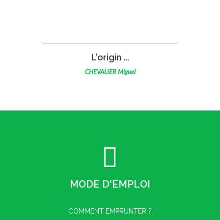
VOIR
Sans titre
KEAN
MODE D'EMPLOI
COMMENT EMPRUNTER ?