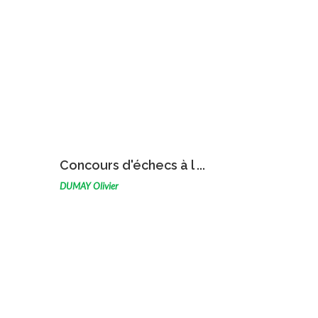
VOIR L'ŒUVRE
Concours d'échecs à l ...
DUMAY Olivier