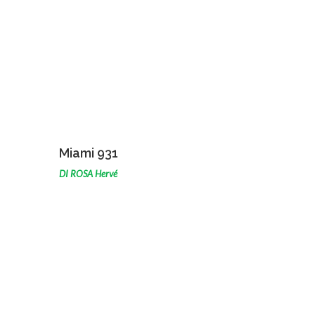
VOIR L'ŒUVRE
Miami 931
DI ROSA Hervé