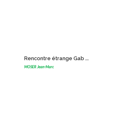
VOIR L'ŒUVRE
Rencontre étrange Gab ...
MOSER Jean-Marc